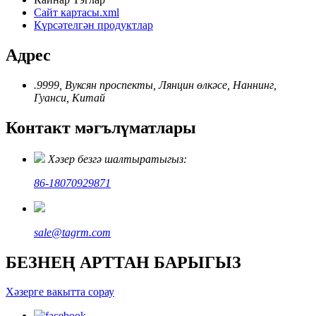
Сайт картасы.xml
Күрсәтелгән продуктлар
Адрес
.9999, Вуксян проспекты, Лянцин өлкәсе, Наннинг,
Гуанси, Китай
Контакт мәгълүматлары
Хәзер безгә шалтыратыгыз:
86-18070929871
sale@tagrm.com
БЕЗНЕҢ АРТТАН БАРЫГЫЗ
Хәзерге вакытта сорау