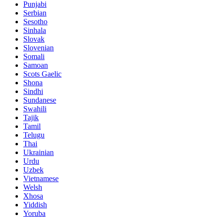
Punjabi
Serbian
Sesotho
Sinhala
Slovak
Slovenian
Somali
Samoan
Scots Gaelic
Shona
Sindhi
Sundanese
Swahili
Tajik
Tamil
Telugu
Thai
Ukrainian
Urdu
Uzbek
Vietnamese
Welsh
Xhosa
Yiddish
Yoruba