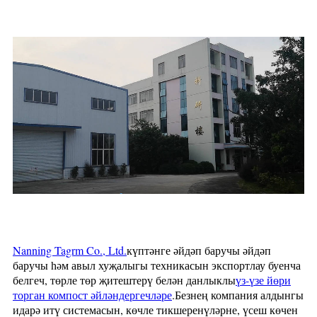
Nanning Tagrm Co., Ltd.
күптәнге әйдәп баручы әйдәп
баручы һәм авыл хуҗалыгы техникасын экспортлау буенча
белгеч, төрле төр җитештерү белән данлыклы
үз-үзе йөри
торган компост әйләндергечләре
.Безнең компания алдынгы
идарә итү системасын, көчле тикшеренүләрне, үсеш көчен