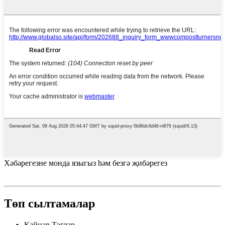
Хәбәрегезне монда языгыз һәм безгә җибәрегез
Төп сылтамалар
Кайнар Тэглар