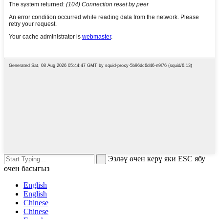
Эзләү өчен керү яки ESC ябу
өчен басыгыз
English
English
Chinese
Chinese