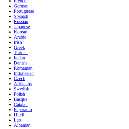
French
German
Portuguese
Spanish
Russian
Japanese
Korean
Arabic
Irish
Greek
Turkish
Italian
Danish
Romanian
Indonesian
Czech
Afrikaans
Swedish
Polish
Basque
Catalan
Esperanto
Hindi
Lao
Albanian