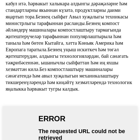
кабул итә, һәрвакыт халыкара алдынгы дәрәҗәләрне һәм
стандартларны якыннан күзәтә, продуктларны даими
яңартып тора.Безнең сыйфат Авыл хуҗалыгы техникасы
министрлыгы тарафыннан расланды.Безнең компост
әйләндерү машиналары компостлаштыру тармагында
җитештерүчеләр тарафыннан популярлаштырыла һәм
таныла һәм бөтен Кытайга, хәтта Көньяк Америка һәм
Европага таратыла.Безнең уңыш искиткеч һәм төгәл
җитештерүдән, алдынгы технологияләрдән, бай сәнәгать
тәҗрибәсеннән, ышанычлы сыйфаттан һәм иң яхшы
хезмәттән килә.Без компостлаштыру машиналары
сәнәгатендә һәм авыл хуҗалыгын механикалаштыру
тикшеренүләрендә һәм киңәйтү хезмәтләрендә технологик
яңалыкка һәрвакыт тугры калдык.