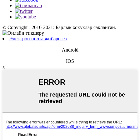
© Copyright - 2010-2021: Барлык хокуклар сакланган.
Электрон почта җибәрегез
Android
IOS
x