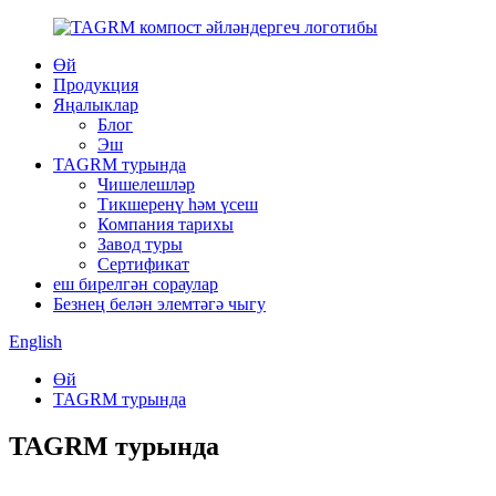
Өй
Продукция
Яңалыклар
Блог
Эш
TAGRM турында
Чишелешләр
Тикшеренү һәм үсеш
Компания тарихы
Завод туры
Сертификат
еш бирелгән сораулар
Безнең белән элемтәгә чыгу
English
Өй
TAGRM турында
TAGRM турында